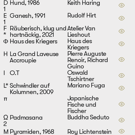
Keith Haring
D
Hund, 1986
1
Rudolf Hirt
E
Ganesh, 1991
1
Atelier Van
F
Räuberisch, klug und
Lieshout
*
hartnäckig, 2021
Haus des
Φ
Haus des Kriegers
Kriegers
Pierre Auguste
H
La Grand Laveuse
Renoir, Richard
Accroupie
Guino
Oswald
I
O.T
Tschirtner
Mariano Fuga
L*
Schwindler auf
Kolumnen, 2009
Japanische
π
Fische und
Fischer
Buddha Seduto
Ω
Padmasana
2
Roy Lichtenstein
M
Pyramiden, 1968