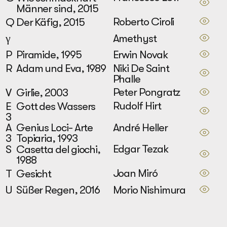
Männer sind, 2015
Roberto Ciroli
Q
Der Käfig, 2015
Amethyst
γ
Erwin Novak
P
Piramide, 1995
Niki De Saint
R
Adam und Eva, 1989
Phalle
Peter Pongratz
V
Girlie, 2003
Rudolf Hirt
E
Gott des Wassers
3
André Heller
A
Genius Loci- Arte
3
Topiaria, 1993
Edgar Tezak
S
Casetta del giochi,
1988
Joan Miró
T
Gesicht
Morio Nishimura
U
Süßer Regen, 2016