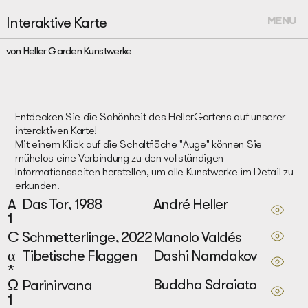
Interaktive Karte
MENU
von Heller Garden Kunstwerke
Entdecken Sie die Schönheit des HellerGartens auf unserer
interaktiven Karte!
Mit einem Klick auf die Schaltfläche "Auge" können Sie
mühelos eine Verbindung zu den vollständigen
Informationsseiten herstellen, um alle Kunstwerke im Detail zu
erkunden.
André Heller
A
Das Tor, 1988
1
Manolo Valdés
C
Schmetterlinge, 2022
Dashi Namdakov
α
Tibetische Flaggen
*
Buddha Sdraiato
Ω
Parinirvana
1