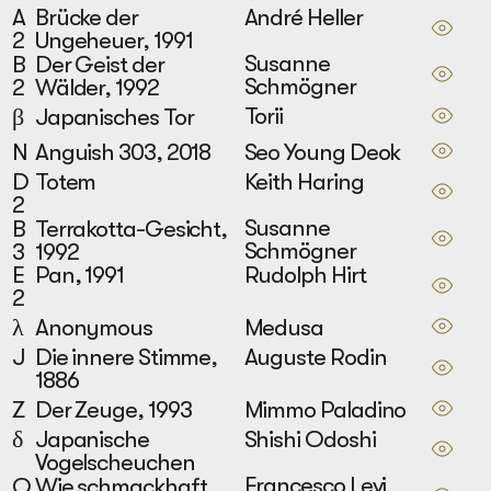
André Heller
A
Brücke der
2
Ungeheuer, 1991
Susanne
B
Der Geist der
Schmögner
2
Wälder, 1992
Torii
β
Japanisches Tor
Seo Young Deok
N
Anguish 303, 2018
Keith Haring
D
Totem
2
Susanne
B
Terrakotta-Gesicht,
Schmögner
3
1992
Rudolph Hirt
E
Pan, 1991
2
Medusa
λ
Anonymous
Auguste Rodin
J
Die innere Stimme,
1886
Mimmo Paladino
Z
Der Zeuge, 1993
Shishi Odoshi
δ
Japanische
Vogelscheuchen
Francesco Levi
O
Wie schmackhaft