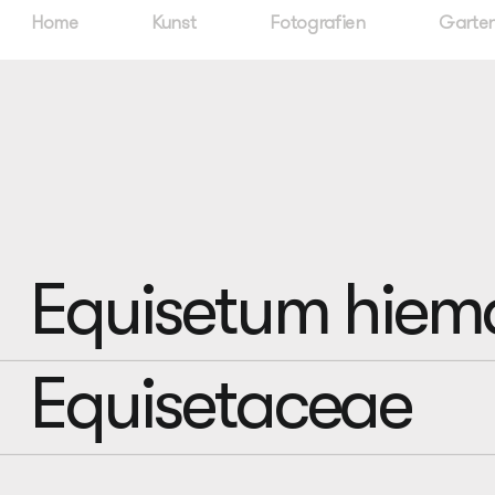
Home
Kunst
Fotografien
Garten
Equisetum hiem
Equisetaceae