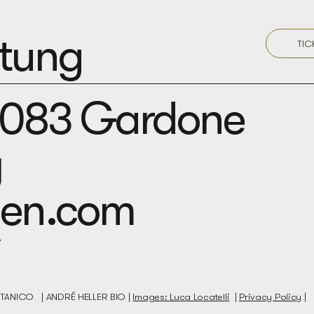
ftung
TIC
5083 Gardone
y
den.com
BOTANICO |
ANDRÉ HELLER BIO
|
Images: Luca Locatelli
|
Privacy Policy
|