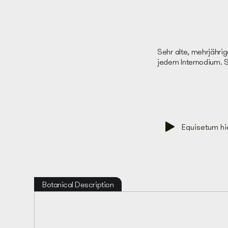
Sehr alte, mehrjähri
jedem Internodium. S
Equisetum h
Botanical Description