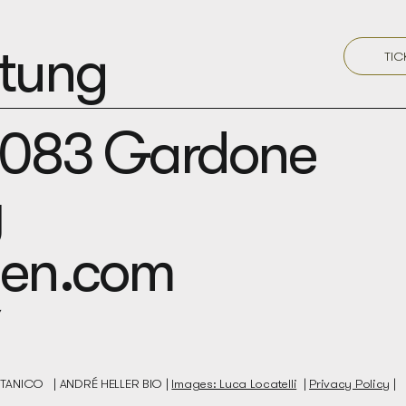
ftung
TIC
5083 Gardone
y
den.com
BOTANICO |
ANDRÉ HELLER BIO
|
Images: Luca Locatelli
|
Privacy Policy
|