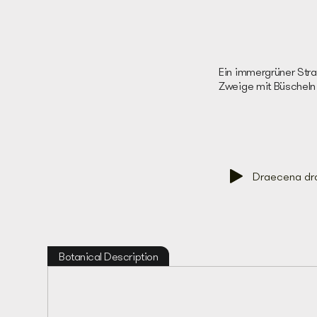
Ein immergrüner Stra
Zweige mit Büscheln 
Draecena dr
Botanical Description