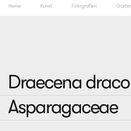
Home
Kunst
Fotografien
Garten
Draecena draco
Asparagaceae