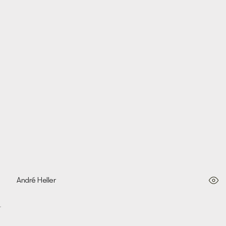
Mostri Sputanti , 1991
André Heller