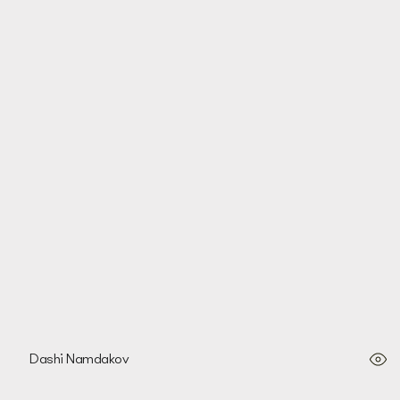
Bandiere tibetane
Dashi Namdakov