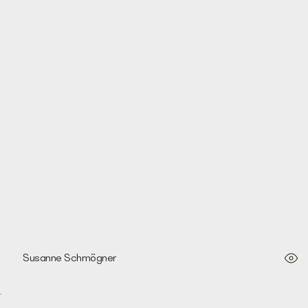
Terracotta Face, 1992
Susanne Schmögner