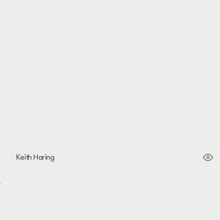
Dog, 1986
Keith Haring