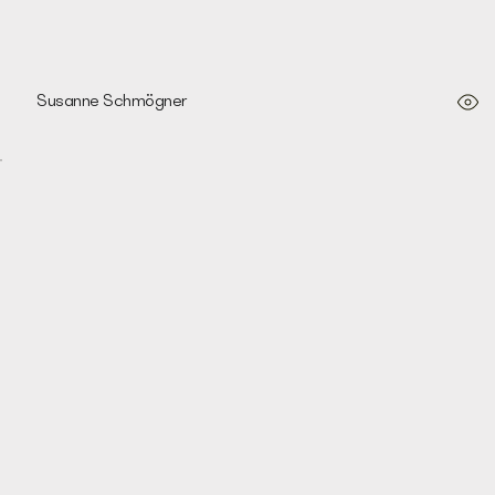
Susanne Schmögner
Porta giapponese