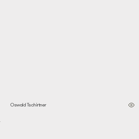
O.T
Oswald Tschirtner