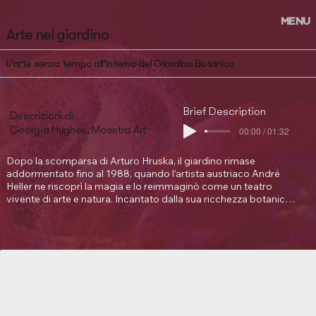
MENU
Arte nel giardino
L'arte senza tempo all'interno del Giardino Botanico
Brief Description
Descrizioni di
Georgia Hughes, Maestra Art
00:00 / 01:32
Dopo la scomparsa di Arturo Hruska, il giardino rimase 
addormentato fino al 1988, quando l’artista austriaco André 
Heller ne riscoprì la magia e lo reimmaginò come un teatro 
vivente di arte e natura. Incantato dalla sua ricchezza botanica, 
Heller introdusse opere d’arte — alcune armoniose, altre audaci 
— trasformandolo in un rifugio per creativi da tutto il mondo. 
Sculture di Rodin, Renoir e voci contemporanee convivono 
oggi con oltre 3.000 specie vegetali. Artisti, musicisti e 
sognatori hanno contribuito a renderlo un’opera vivente. Oggi, 
sotto la cura di Jovanka e Hans Porsche, il giardino continua a 
evolversi come opera d’arte.