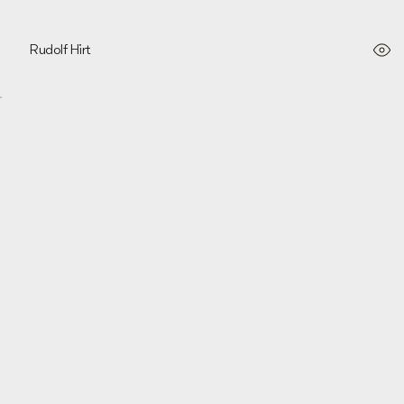
Rudolf Hirt
Predatory, Wise and Persistent, 2021