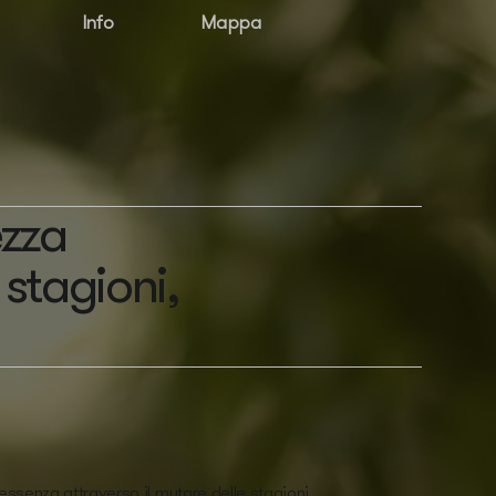
Info
Mappa
ezza
 stagioni,
essenza attraverso il mutare delle stagioni.