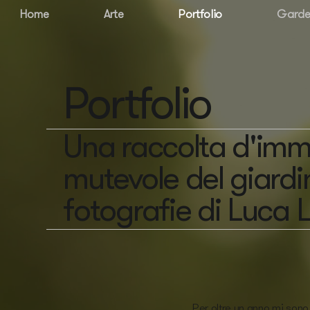
Home
Arte
Portfolio
Garde
Portfolio
Una raccolta d'imma
mutevole del giardi
fotografie di Luca L
Per oltre un anno mi sono 