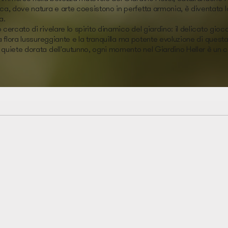
a, dove natura e arte coesistono in perfetta armonia, è diventata la
a.
 cercato di rivelare lo spirito dinamico del giardino: il delicato gioco 
 la flora lussureggiante e la tranquilla ma potente evoluzione di que
a quiete dorata dell'autunno, ogni momento nel Giardino Heller è un