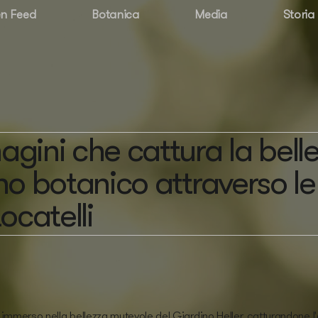
n Feed
Botanica
Media
Storia
gini che cattura la bell
no botanico attraverso le
ocatelli
immerso nella bellezza mutevole del Giardino Heller, catturandone l'