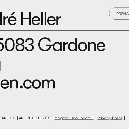
é Heller
PRENO
25083 Gardone
y
den.com
BOTANICO |
ANDRÉ HELLER BIO |
mages: Luca Locatelli
|
Privacy Policy
|