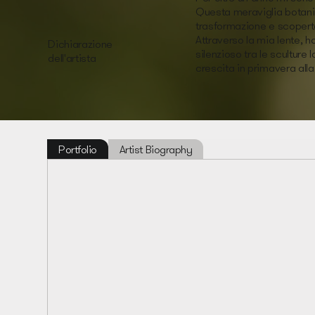
Questa meraviglia botanic
trasformazione e scopert
Attraverso la mia lente, ho
Dichiarazione
silenzioso tra le sculture
dell'artista
crescita in primavera all
Portfolio
Artist Biography