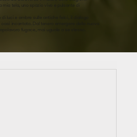
 mia tela, uno spazio vivo e pulsante di
di luci e ombre sulle antiche felci, il dialogo
sta oasi incantata. Dal tenero emergere della nuova
 capolavoro fugace, mai uguale a se stesso.